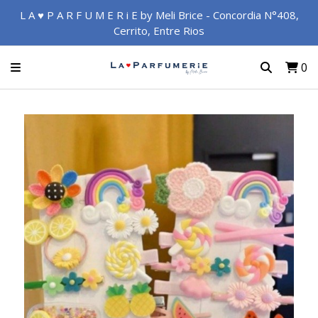
L A ♥ P A R F U M E R i E by Meli Brice - Concordia N°408,
Cerrito, Entre Rios
0