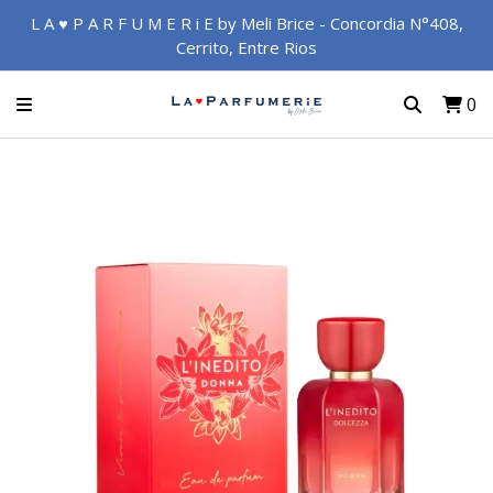
L A ♥ P A R F U M E R i E by Meli Brice - Concordia N°408,
Cerrito, Entre Rios
0